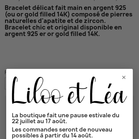
Bracelet délicat fait main en argent 925
(ou or gold filled 14K) composé de pierres
naturelles d'apatite et de zircon.
Bracelet chic et original disponible en
argent 925 er or gold filled 14K.
Finition : Argent 925
×
Longueur
*
La boutique fait une pause estivale du
22 juillet au 17 août.
Les commandes seront de nouveau
possibles à partir du 14 août.