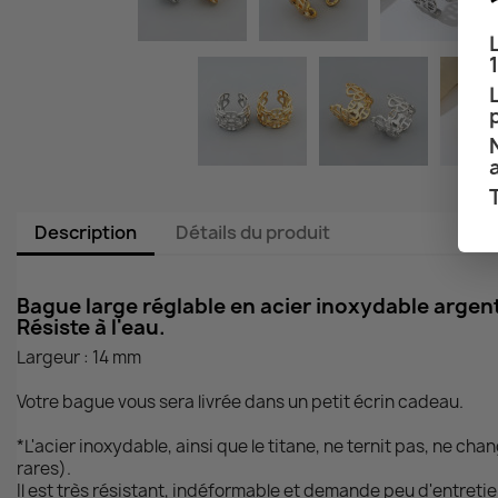
Description
Détails du produit
Bague large réglable en acier inoxydable argent
Résiste à l'eau.
Largeur : 14 mm
Votre bague vous sera livrée dans un petit écrin cadeau.
*L'acier inoxydable, ainsi que le titane, ne ternit pas, ne ch
rares).
Il est très résistant, indéformable et demande peu d'entretie