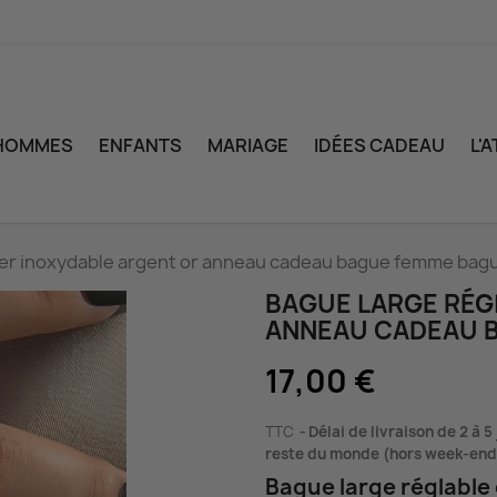
HOMMES
ENFANTS
MARIAGE
IDÉES CADEAU
L'
cier inoxydable argent or anneau cadeau bague femme bag
BAGUE LARGE RÉG
ANNEAU CADEAU 
17,00 €
TTC
Délai de livraison de 2 à 5
reste du monde (hors week-end e
Bague large réglable 