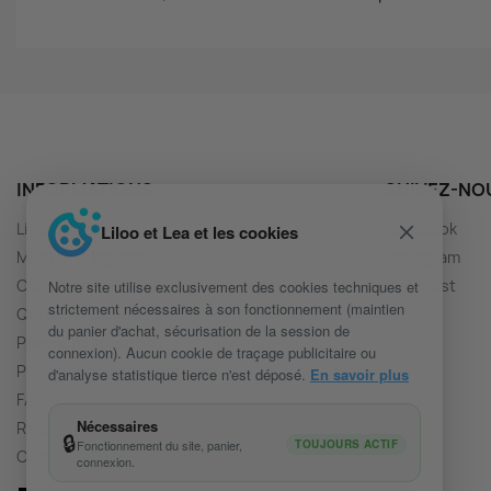
INFORMATIONS
SUIVEZ-NO
Livraison
Facebook
Liloo et Lea et les cookies
Mentions légales
Instagram
Conditions générales
Pinterest
Notre site utilise exclusivement des cookies techniques et
strictement nécessaires à son fonctionnement (maintien
Qui sommes nous ?
du panier d'achat, sécurisation de la session de
Paiement sécurisé
connexion). Aucun cookie de traçage publicitaire ou
Politique de confidentialité
d'analyse statistique tierce n'est déposé.
En savoir plus
FAQ
Nécessaires
Retours et échanges
🔒
Fonctionnement du site, panier,
TOUJOURS ACTIF
Contact
connexion.