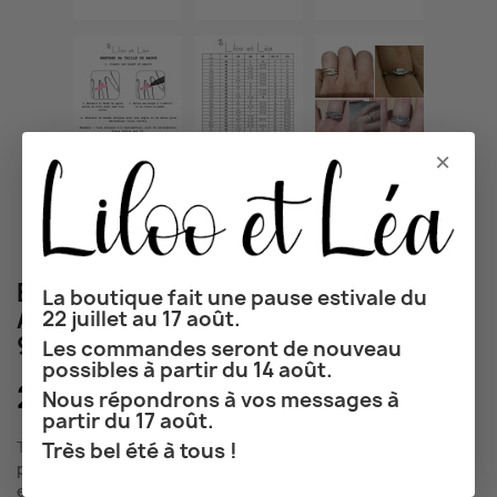
×
BAGUE ZIRCON RECTANGULAIRE
La boutique fait une pause estivale du
ARGENT 925 PLAQUÉ OR 18K ARGENT
22 juillet au 17 août.
925 ZIRCONS BAGUE DE FIANÇAILLES
Les commandes seront de nouveau
possibles à partir du 14 août.
24,00 €
Nous répondrons à vos messages à
partir du 17 août.
Très bel été à tous !
TTC
Délai de livraison de 2 à 5 jours pour la France, 5 à 8 jours
pour l'Europe, 7 à 14 jours pour le reste du monde (hors week-
end et jours fériés et selon le mode de transport choisi)