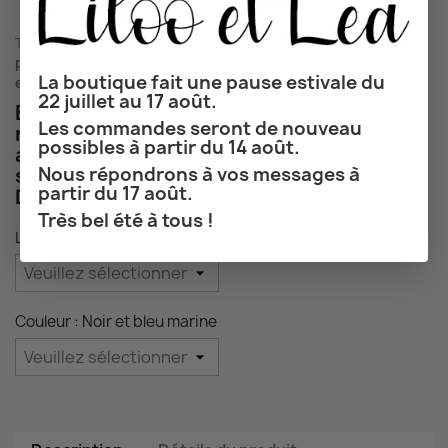
TTC
Délai de livraison de 2 à 5 jours pour la France, 5 à 8 jours
pour l'Europe, 7 à 14 jours pour le reste du monde (hors week-
La boutique fait une pause estivale du
end et jours fériés et selon le mode de transport choisi)
22 juillet au 17 août.
Bracelet bicolore homme en corde
Les commandes seront de nouveau
nautique. Le fermoir magnétique est en
possibles à partir du 14 août.
alliage de zinc et les bagues de jonction
Nous répondrons à vos messages à
sont en acier inoxydable.
partir du 17 août.
Disponible en 3 longueurs.
Très bel été à tous !
Longueur : 18.5 cm
Couleur : Noir et bleu marine