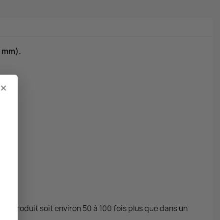
2 mm).
×
l du produit soit environ 50 à 100 fois plus que dans un