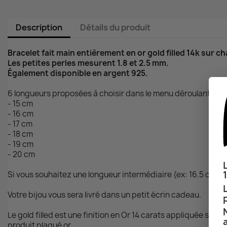
Description
Détails du produit
Bracelet fait main entièrement en or gold filled 14k sur c
Les petites perles mesurent 1.8 et 2.5 mm.
Également disponible en argent 925.
6 longueurs proposées à choisir dans le menu déroulant
- 15 cm
- 16 cm
- 17 cm
- 18 cm
- 19 cm
- 20 cm
Si vous souhaitez une longueur intermédiaire (ex: 16.5 cm),
Votre bijou vous sera livré dans un petit écrin cadeau.
Le gold filled est une finition en Or 14 carats appliquée sur 
produit plaqué or.