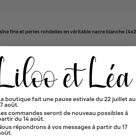
haîne fine et perles rondelles en véritable nacre blanche (4x
La boutique fait une pause estivale du 22 juillet au
17 août.
 n'hésitez pas à me laisser un message lors de votre commande.
Les commandes seront de nouveau possibles à
partir du 14 août.
Nous répondrons à vos messages à partir du 17
une base en laiton. Le poids d’or correspond à 1/20 du poids tota
août.