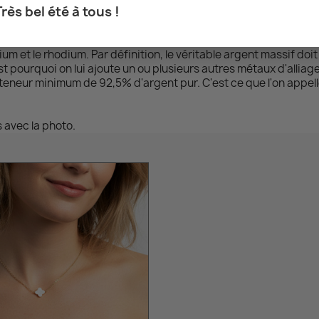
Très bel été à tous !
nt beaucoup plus résistants qu'un plaqué or classique.
a peau et lotions. Vous devez également les conserver dans un e
adium et le rhodium. Par définition, le véritable argent massif d
st pourquoi on lui ajoute un ou plusieurs autres métaux d'alliage
ne teneur minimum de 92,5% d'argent pur. C'est ce que l'on appell
 avec la photo.