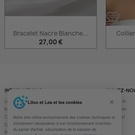
Aperçu rapide

Bracelet Nacre Blanche...
Collie
27,00 €
INFORMATIONS
SUIVEZ-NO
Livraison
Facebook
Liloo et Lea et les cookies
Mentions légales
Instagram
Conditions générales
Pinterest
Notre site utilise exclusivement des cookies techniques et
strictement nécessaires à son fonctionnement (maintien
Qui sommes nous ?
du panier d'achat, sécurisation de la session de
Paiement sécurisé