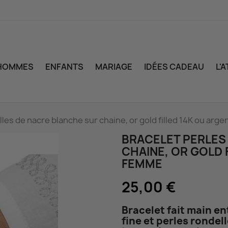
HOMMES
ENFANTS
MARIAGE
IDÉES CADEAU
L'
lles de nacre blanche sur chaine, or gold filled 14K ou ar
BRACELET PERLES
CHAINE, OR GOLD 
FEMME
25,00 €
Bracelet fait main en
fine et perles rondel