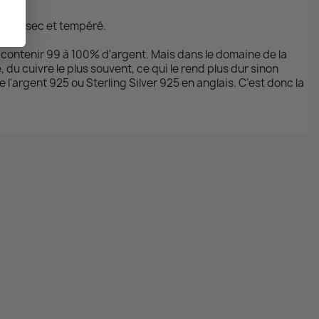
ndroit sec et tempéré.
oit contenir 99 à 100% d'argent. Mais dans le domaine de la
, du cuivre le plus souvent, ce qui le rend plus dur sinon
e l'argent 925 ou Sterling Silver 925 en anglais. C’est donc la