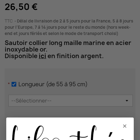
26,50 €
TTC
Délai de livraison de 2 à 5 jours pour la France, 5 à 8 jours
pour l'Europe, 7 à 14 jours pour le reste du monde (hors week-
end et jours fériés et selon le mode de transport choisi)
Sautoir collier long maille marine en acier
inoxydable or.
Disponible
ici
en finition argent.
Longueur (de 55 à 95 cm)
*
×