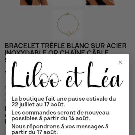
BRACELET TRÈFLE BLANC SUR ACIER
INOXYDABLE OR CHAÎNE CÂBLE
SIMPLE OU PERLÉE BIJOU FEMME
×
18,50 €
TTC
Délai de livraison de 2 à 5 jours pour la France, 5 à 8 jours
pour l'Europe, 7 à 14 jours pour le reste du monde (hors week-
La boutique fait une pause estivale du
end et jours fériés et selon le mode de transport choisi)
22 juillet au 17 août.
Bracelet trèfle blanc sur chaîne câble
Les commandes seront de nouveau
simple ou perlée (blanc) en acier
possibles à partir du 14 août.
inoxydable or.
Nous répondrons à vos messages à
partir du 17 août.